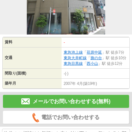
賃料
-
東急池上線
「
荏原中延
」駅 徒歩7分
交通
東急大井町線
「
旗の台
」駅 徒歩10分
東急目黒線
「
西小山
」駅 徒歩12分
間取り(面積)
-(-)
築年月
2007年 4月(築19年)
メールでお問い合わせする(無料)
電話でお問い合わせする