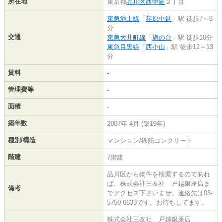
所在地
東京都
品川区
西中延
２丁目
東急池上線
「
荏原中延
」駅 徒歩7～8
分
交通
東急大井町線
「
旗の台
」駅 徒歩10分
東急目黒線
「
西小山
」駅 徒歩12～13
分
賃料
-
管理費等
-
面積
-
築年数
2007年 4月 (築19年)
種別/構造
マンション/鉄筋コンクリート
階建
7階建
品川区から物件を検索するのであれ
ば、株式会社三友社 戸越銀座店ま
備考
でアクセス下さいませ。連絡先は03-
5750-6633です。お待ちしてます。
株式会社三友社 戸越銀座店