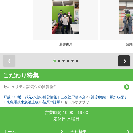
藤井由葉
藤井
前
こだわり特集
セキュリティ設備付の賃貸物件
戸越・中延・武蔵小山の賃貸情報｜三友社戸越本店
>
(賃貸)路線・駅から探す
>
東急電鉄東急池上線
>
荏原中延駅
>
セトルオクサワ
営業時間:10:00～19:00
定休日:水曜日
ホーム
会社概要