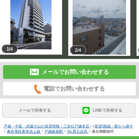
1/4
2/4
メールでお問い合わせする
電話でお問い合わせする
メールで共有する
LINEで共有する
戸越・中延・武蔵小山の賃貸情報｜三友社戸越本店
>
(賃貸)路線・駅から探す
>
東急電鉄東急池上線
>
戸越銀座駅
>
SIL西五反田
>
過去掲載物件