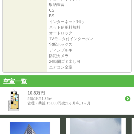
収納豊富
CS
BS
インターネット対応
ネット使用料無料
オートロック
TVモニタ付インターホン
宅配ボックス
ディンプルキー
防犯カメラ
24時間ゴミ出し可
エアコン全室
空室一覧
10.8万円
5階/1K/21.35㎡
管理・共益:15,000円/敷:1ヶ月/礼:1ヶ月