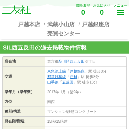
閲覧履歴
お気に入り
メニュー
0
0
戸越本店
武蔵小山店
戸越銀座店
売買センター
SIL西五反田の過去掲載物件情報
所在地
東京都
品川区
西五反田
６丁目
東急池上線
「
戸越銀座
」駅 徒歩8分
交通
都営浅草線
「
戸越
」駅 徒歩8分
山手線
「
五反田
」駅 徒歩13分
築年月（築年数）
2017年 1月（築9年）
方位
南西
種別/構造
マンション/鉄筋コンクリート
所在階/階建
15階/15階建