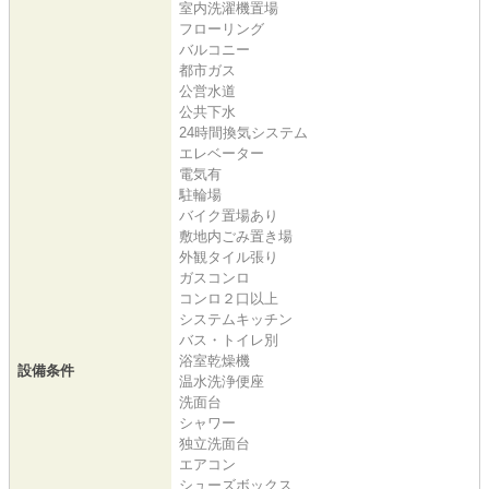
室内洗濯機置場
フローリング
バルコニー
都市ガス
公営水道
公共下水
24時間換気システム
エレベーター
電気有
駐輪場
バイク置場あり
敷地内ごみ置き場
外観タイル張り
ガスコンロ
コンロ２口以上
システムキッチン
バス・トイレ別
浴室乾燥機
設備条件
温水洗浄便座
洗面台
シャワー
独立洗面台
エアコン
シューズボックス