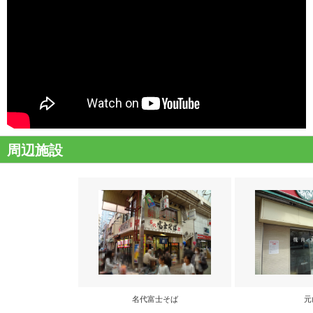
周辺施設
名代富士そば
元