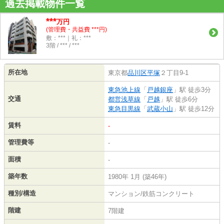
過去掲載物件一覧
***
万円
(管理費・共益費 ***円)
敷：***｜礼：***
3階 / *** / ***
所在地
東京都
品川区
平塚
２丁目9-1
東急池上線
「
戸越銀座
」駅 徒歩3分
交通
都営浅草線
「
戸越
」駅 徒歩6分
東急目黒線
「
武蔵小山
」駅 徒歩12分
賃料
-
管理費等
-
面積
-
築年数
1980年 1月 (築46年)
種別/構造
マンション/鉄筋コンクリート
階建
7階建