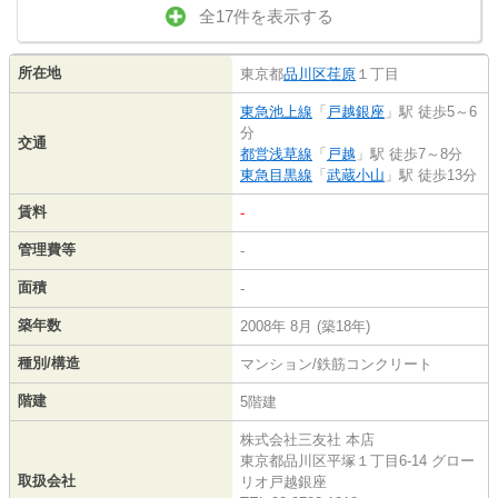
全17件を表示する
所在地
東京都
品川区
荏原
１丁目
東急池上線
「
戸越銀座
」駅 徒歩5～6
分
交通
都営浅草線
「
戸越
」駅 徒歩7～8分
東急目黒線
「
武蔵小山
」駅 徒歩13分
賃料
-
管理費等
-
面積
-
築年数
2008年 8月 (築18年)
種別/構造
マンション/鉄筋コンクリート
階建
5階建
株式会社三友社 本店
東京都品川区平塚１丁目6-14 グロー
取扱会社
リオ戸越銀座