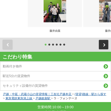
藤井由葉
藤井
前
こだわり特集
動画付き物件
駅近5分の賃貸物件
セキュリティ設備付の賃貸物件
戸越・中延・武蔵小山の賃貸情報｜三友社戸越本店
>
(賃貸)路線・駅から探す
>
東急電鉄東急池上線
>
戸越銀座駅
>
ラ・フォンテーヌ
営業時間:10:00～19:00