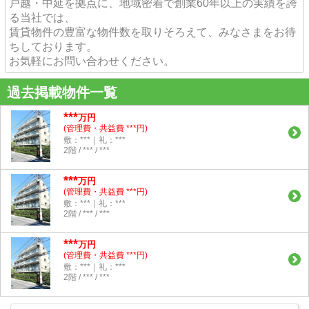
戸越・中延を拠点に、地域密着で創業60年以上の実績を誇
る当社では、
賃貸物件の豊富な物件数を取りそろえて、みなさまをお待
ちしております。
お気軽にお問い合わせください。
過去掲載物件一覧
***
万円
(管理費・共益費 ***円)
敷：***｜礼：***
2階 / *** / ***
***
万円
(管理費・共益費 ***円)
敷：***｜礼：***
2階 / *** / ***
***
万円
(管理費・共益費 ***円)
敷：***｜礼：***
2階 / *** / ***