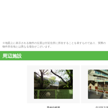
※地図上に表示される物件の位置は付近住所に所在することを表すものであり、実際の
物件所在地とは異なる場合がございます。
周辺施設
専修幼稚園
品川区立