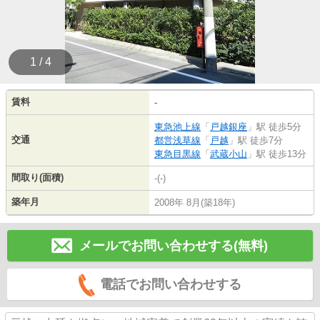
1 / 4
賃料
-
東急池上線
「
戸越銀座
」駅 徒歩5分
交通
都営浅草線
「
戸越
」駅 徒歩7分
東急目黒線
「
武蔵小山
」駅 徒歩13分
間取り(面積)
-(-)
築年月
2008年 8月(築18年)
メールでお問い合わせする(無料)
電話でお問い合わせする