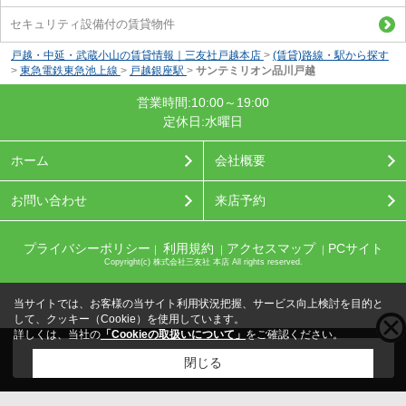
セキュリティ設備付の賃貸物件
戸越・中延・武蔵小山の賃貸情報｜三友社戸越本店
>
(賃貸)路線・駅から探す
>
東急電鉄東急池上線
>
戸越銀座駅
>
サンテミリオン品川戸越
営業時間:10:00～19:00
定休日:水曜日
ホーム
会社概要
お問い合わせ
来店予約
プライバシーポリシー
利用規約
アクセスマップ
PCサイト
｜
｜
｜
Copyright(c) 株式会社三友社 本店 All rights reserved.
当サイトでは、お客様の当サイト利用状況把握、サービス向上検討を目的と
して、クッキー（Cookie）を使用しています。
詳しくは、当社の
「Cookieの取扱いについて」
をご確認ください。
こちらの物件をご覧の方に
お勧めな物件
はこちら
閉じる