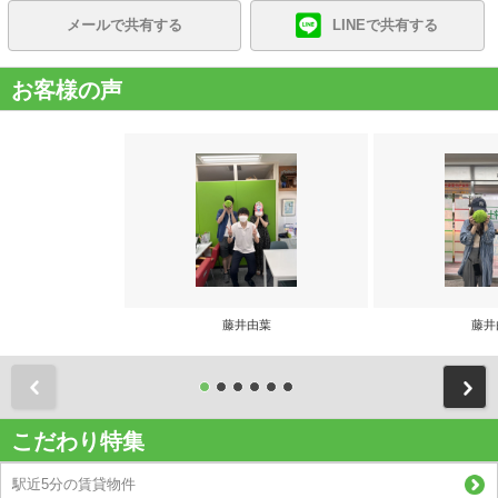
メールで共有する
LINEで共有する
お客様の声
藤井由葉
藤井
前
こだわり特集
駅近5分の賃貸物件