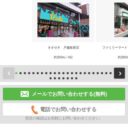
オオゼキ 戸越銀座店
ファミリーマート
約303m／4分
約282
前
メールでお問い合わせする(無料)
電話でお問い合わせする
現況の確認はお気軽にお問い合わせください。