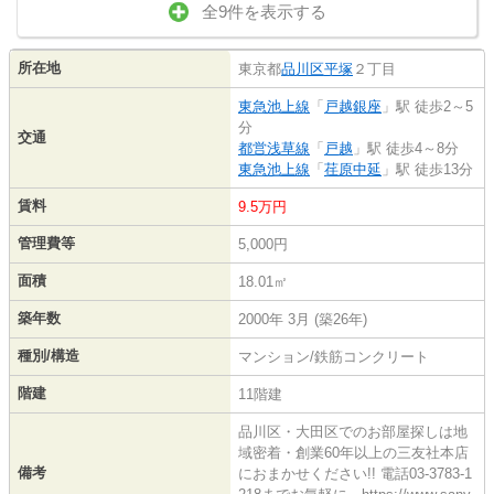
全9件を表示する
所在地
東京都
品川区
平塚
２丁目
東急池上線
「
戸越銀座
」駅 徒歩2～5
分
交通
都営浅草線
「
戸越
」駅 徒歩4～8分
東急池上線
「
荏原中延
」駅 徒歩13分
賃料
9.5万円
管理費等
5,000円
面積
18.01㎡
築年数
2000年 3月 (築26年)
種別/構造
マンション/鉄筋コンクリート
階建
11階建
品川区・大田区でのお部屋探しは地
域密着・創業60年以上の三友社本店
備考
におまかせください!! 電話03-3783-1