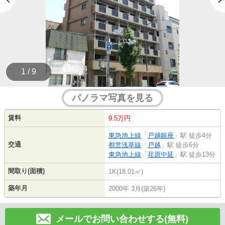
1 / 9
パノラマ写真を見る
賃料
9.5万円
東急池上線
「
戸越銀座
」駅 徒歩4分
交通
都営浅草線
「
戸越
」駅 徒歩6分
東急池上線
「
荏原中延
」駅 徒歩13分
間取り(面積)
1K(18.01㎡)
築年月
2000年 3月(築26年)
メールでお問い合わせする(無料)