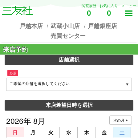
閲覧履歴
お気に入り
メニュー
0
0
戸越本店
武蔵小山店
戸越銀座店
売買センター
来店予約
店舗選択
必須
ご希望の店舗を選択してください
来店希望日時を選択
2026年 8月
日
月
火
水
木
金
土