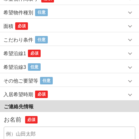
希望物件種別
任意
面積
必須
こだわり条件
任意
希望沿線1
必須
希望沿線3
任意
その他ご要望等
任意
入居希望時期
必須
ご連絡先情報
お名前
必須