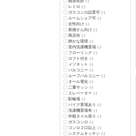
眺望良好
(-)
レトロ
(-)
ガスコンロ設置可
(-)
ルームシェア可
(-)
女性向け
(-)
新婚さん向け
(-)
商店街
(-)
静かな環境
(-)
室内洗濯機置場
(-)
フローリング
(-)
ロフト付き
(-)
メゾネット
(-)
バルコニー
(-)
ルーフバルコニー
(-)
オール電化
(-)
二重サッシ
(-)
エレベーター
(-)
駐輪場
(-)
バイク置場あり
(-)
洗濯機置場有
(-)
外観タイル張り
(-)
ガスコンロ
(-)
コンロ２口以上
(-)
システムキッチン
(-)