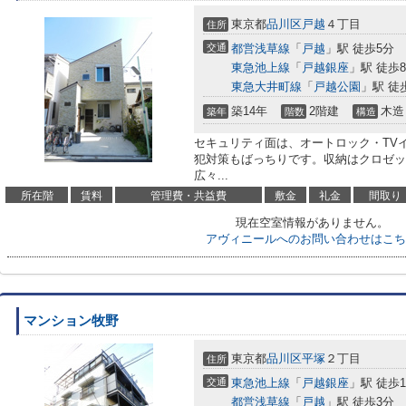
東京都
品川区
戸越
４丁目
住所
交通
都営浅草線
「
戸越
」駅 徒歩5分
東急池上線
「
戸越銀座
」駅 徒歩
東急大井町線
「
戸越公園
」駅 徒
築14年
2階建
木造
築年
階数
構造
セキュリティ面は、オートロック・TV
犯対策もばっちりです。収納はクロゼッ
広々...
所在階
賃料
管理費・共益費
敷金
礼金
間取り
現在空室情報がありません。
アヴィニールへのお問い合わせはこち
マンション牧野
東京都
品川区
平塚
２丁目
住所
交通
東急池上線
「
戸越銀座
」駅 徒歩
都営浅草線
「
戸越
」駅 徒歩3分