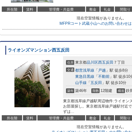
所在階
賃料
管理費・共益費
敷金
礼金
間取り
現在空室情報がありません。
MFPRコート武蔵小山へのお問い合わせ
ライオンズマンション西五反田
東京都
品川区
西五反田
７丁目
住所
交通
都営浅草線
「
戸越
」駅 徒歩8分
東急目黒線
「
不動前
」駅 徒歩10
山手線
「
五反田
」駅 徒歩10分
築46年
12階建
鉄
築年
階数
構造
東京都浅草線戸越駅周辺物件:ライオン
お部屋探し。東京都浅草線戸越駅付近で
ずは...
所在階
賃料
管理費・共益費
敷金
礼金
間取り
現在空室情報がありません。