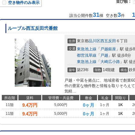
並び順：
空き物件のみ表示
31
3
1-
該当公開件数
棟 空き数
件
ルーブル西五反田弐番館
東京都
品川区
西五反田
６丁目
住所
交通
東急池上線
「
戸越銀座
」駅 徒歩
都営浅草線
「
戸越
」駅 徒歩8分
東急池上線
「
大崎広小路
」駅 徒
築23年
14階建
鉄
築年
階数
構造
戸越・中延を拠点に、地域密着で創業6
件の豊富な物件数と情報を取りそろえて
気軽...
所在階
賃料
管理費・共益費
敷金
礼金
間取り
9.4
万円
0ヶ月
11階
5,000円
1ヶ月
1K
2
9.4
万円
0ヶ月
11階
5,000円
1ヶ月
1K
2