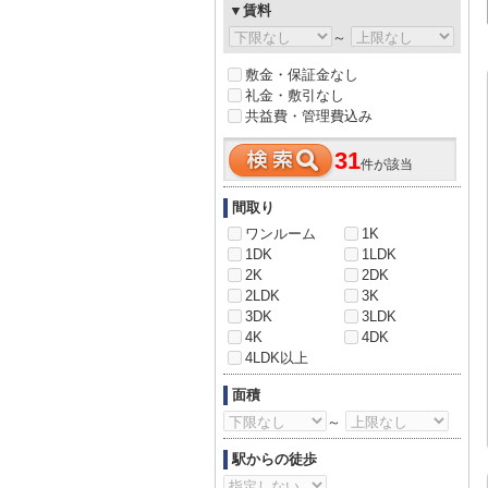
▼賃料
～
敷金・保証金なし
礼金・敷引なし
共益費・管理費込み
31
件が該当
間取り
ワンルーム
1K
1DK
1LDK
2K
2DK
2LDK
3K
3DK
3LDK
4K
4DK
4LDK以上
面積
～
駅からの徒歩