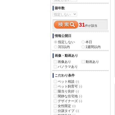
築年数
31
件が該当
情報公開日
指定しない
本日
3日以内
1週間以内
画像・動画あり
画像あり
動画あり
パノラマあり
こだわり条件
ペット相談
(-)
ペット飼育可
(-)
陽当り良好
(-)
閑静な住宅地
(-)
デザイナーズ
(-)
女性限定
(-)
分譲タイプ
(-)