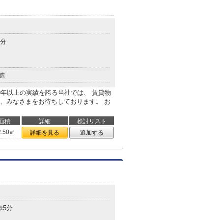
3分
造
0年以上の実績を誇る当社では、 賃貸物
、みなさまをお待ちしております。 お
面積
詳細
検討リスト
2.50㎡
詳細を見る
追加する
歩5分