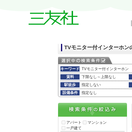
戸越・中延・武蔵小山の賃貸情報｜三友
TVモニター付インターホン
キーワード
TVモニター付インターホン
賃料
下限なし～上限なし
駅徒歩
指定しない
設備条件
指定なし
アパート
マンション
一戸建て