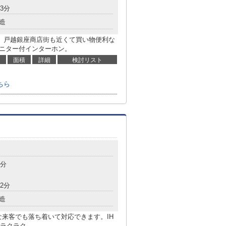
3分
造
、戸越銀座商店街も近くて買い物便利な
モニター付インターホン。
面積
詳細
検討リスト
ちら
5分
2分
造
な来客でも落ち着いて対応できます。IH
ラクラク。