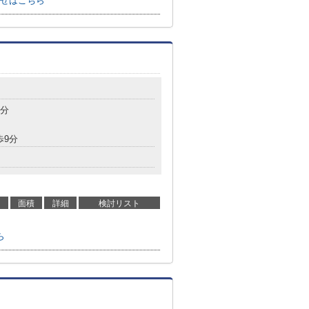
せはこちら
3分
歩9分
面積
詳細
検討リスト
ら