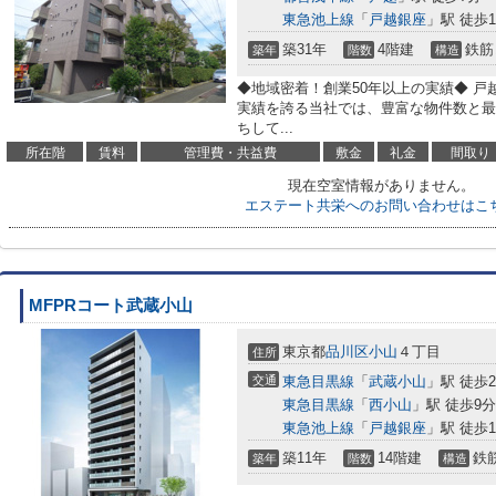
東急池上線
「
戸越銀座
」駅 徒歩1
築31年
4階建
鉄筋
築年
階数
構造
◆地域密着！創業50年以上の実績◆ 戸
実績を誇る当社では、豊富な物件数と最
ちして...
所在階
賃料
管理費・共益費
敷金
礼金
間取り
現在空室情報がありません。
エステート共栄へのお問い合わせはこ
MFPRコート武蔵小山
東京都
品川区
小山
４丁目
住所
交通
東急目黒線
「
武蔵小山
」駅 徒歩
東急目黒線
「
西小山
」駅 徒歩9分
東急池上線
「
戸越銀座
」駅 徒歩1
築11年
14階建
鉄
築年
階数
構造