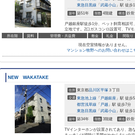
東急目黒線
「
武蔵小山
」駅 徒歩1
築51年
4階建
鉄骨
築年
階数
構造
戸越銀座駅徒歩1分、ペット飼育相談可
立地です。2口ガスコンロ設置可、TV
所在階
賃料
管理費・共益費
敷金
礼金
間取り
現在空室情報がありません。
マンション牧野へのお問い合わせはこ
NEW WAKATAKE
東京都
品川区
平塚
３丁目
住所
交通
東急池上線
「
戸越銀座
」駅 徒歩
都営浅草線
「
戸越
」駅 徒歩7分
東急目黒線
「
武蔵小山
」駅 徒歩1
築34年
3階建
鉄骨
築年
階数
構造
TVインターホンが設置されてあり、急
キッチンは掃除に手間がかからないので