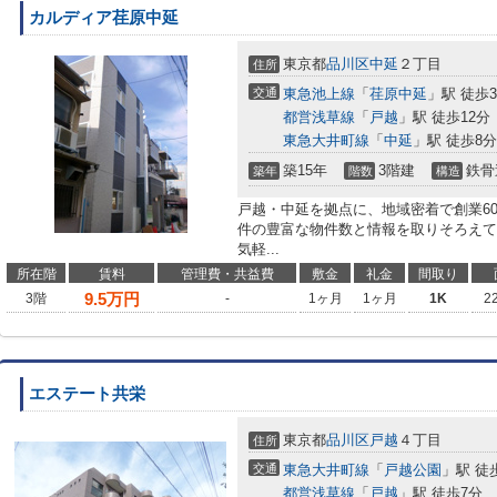
カルディア荏原中延
東京都
品川区
中延
２丁目
住所
交通
東急池上線
「
荏原中延
」駅 徒歩
都営浅草線
「
戸越
」駅 徒歩12分
東急大井町線
「
中延
」駅 徒歩8分
築15年
3階建
鉄骨
築年
階数
構造
戸越・中延を拠点に、地域密着で創業6
件の豊富な物件数と情報を取りそろえて
気軽...
所在階
賃料
管理費・共益費
敷金
礼金
間取り
9.5
万円
3階
-
1ヶ月
1ヶ月
1K
2
エステート共栄
東京都
品川区
戸越
４丁目
住所
交通
東急大井町線
「
戸越公園
」駅 徒
都営浅草線
「
戸越
」駅 徒歩7分