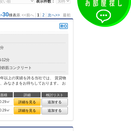
表示件数：
30
棟表示
<<前へ
1
2
次へ>>
最初
8分
歩12分
骨鉄筋コンクリート
0年以上の実績を誇る当社では、 賃貸物
、みなさまをお待ちしております。 お
面積
詳細
検討リスト
0.29㎡
詳細を見る
追加する
0.29㎡
詳細を見る
追加する