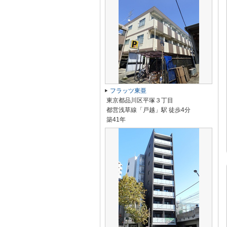
フラッツ東亜
東京都品川区平塚３丁目
都営浅草線「戸越」駅 徒歩4分
築41年