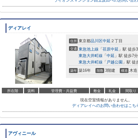
ライオンズマンション西五反田へのお問い合わ
ディアレイ
東京都
品川区
中延
２丁目
住所
交通
東急池上線
「
荏原中延
」駅 徒歩
東急大井町線
「
中延
」駅 徒歩7分
東急大井町線
「
戸越公園
」駅 徒
築16年
3階建
木造
築年
階数
構造
所在階
賃料
管理費・共益費
敷金
礼金
間取り
現在空室情報がありません。
ディアレイへのお問い合わせはこち
アヴィニール