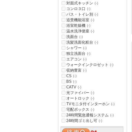
対面式キッチン
(-)
コンロ３口
(-)
バス・トイレ別
(-)
追焚機能浴室
(-)
浴室乾燥機
(-)
温水洗浄便座
(-)
洗面台
(-)
洗髪洗面化粧台
(-)
シャワー
(-)
独立洗面台
(-)
エアコン
(-)
ウォークインクロゼット
(-)
収納豊富
(-)
CS
(-)
BS
(-)
CATV
(-)
光ファイバー
(-)
オートロック
(-)
TVモニタ付インターホン
(-)
宅配ボックス
(-)
24時間緊急通報システム
(-)
24時間ゴミ出し可
(-)