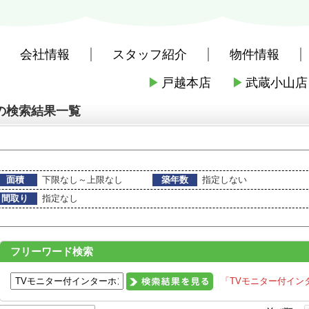
会社情報
スタッフ紹介
物件情報
▶
戸越本店
▶
武蔵小山店
社戸越本店
>
物件一覧
の検索結果一覧
面積
下限なし～上限なし
築年数
指定しない
間取り
指定なし
フリーワード検索
「TVモニター付イン