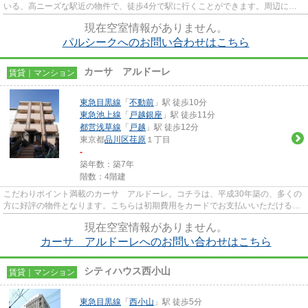
いる、高ニーズな駅近の物件で、徒歩4分で駅に行くことができます。周辺に駅
が2つあるので電車での移動が...
現在空室情報がありません。
パルシークへのお問い合わせはこちら
カーサ アルドーレ
賃貸｜マンション
東急目黒線
「
不動前
」駅 徒歩10分
東急池上線
「
戸越銀座
」駅 徒歩11分
都営浅草線
「
戸越
」駅 徒歩12分
東京都
品川区
荏原
１丁目
-
築年数：築7年
階数：4階建
こだわりポイント満載のカーサ アルドーレ。コチラは、平成30年築の、多くの
方に好評の物件となります。こちらは初期費用をカードでお支払いいただける物
件です。2駅利用可能な物件な...
現在空室情報がありません。
カーサ アルドーレへのお問い合わせはこちら
シティハウス西小山
賃貸｜マンション
東急目黒線
「
西小山
」駅 徒歩5分