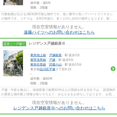
築年数：築6年
階数：2階建
行動範囲が広がる2駅利用可能な物件です。使い勝手の良いアパートでイチオシ
の物件です。コチラは、令和2年築の、多くの方に好評の物件となります。駅ま
で5分と、駅近でアクセスも良好...
現在空室情報がありません。
遠藤ハイツへのお問い合わせはこちら
レジデンス戸越銀座Ⅲ
賃貸｜一戸建て
東急池上線
「
戸越銀座
」駅 徒歩2分
都営浅草線
「
戸越
」駅 徒歩5分
東急目黒線
「
武蔵小山
」駅 徒歩15分
東京都
品川区
平塚
２丁目9-23
-
築年数：築60年
階数：2階建
戸越・中延を拠点に、地域密着で創業60年以上の実績を誇る当社では、 賃貸物件
の豊富な物件数と情報を取りそろえて、みなさまをお待ちしております。 お気軽
にお問い合わせください。
現在空室情報がありません。
レジデンス戸越銀座Ⅲへのお問い合わせはこちら