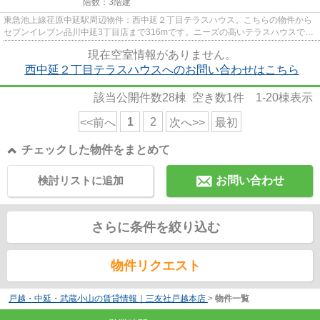
階数：3階建
東急池上線荏原中延駅周辺物件：西中延２丁目テラスハウス。こちらの物件から
セブンイレブン品川中延3丁目店まで316mです。ニーズの高いテラスハウスで、
自分だけのオシャレな空間を演...
現在空室情報がありません。
西中延２丁目テラスハウスへのお問い合わせはこちら
該当公開件数
28
棟 空き数
1
件
1-20
棟表示
1
2
<<前へ
次へ>>
最初
チェックした物件をまとめて
検討リストに追加
お問い合わせ
さらに条件を絞り込む
物件リクエスト
戸越・中延・武蔵小山の賃貸情報｜三友社戸越本店
>
物件一覧