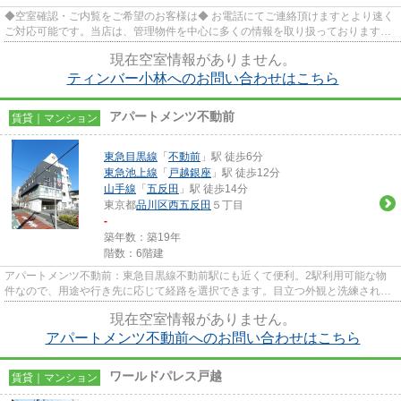
◆空室確認・ご内覧をご希望のお客様は◆ お電話にてご連絡頂けますとより速く
ご対応可能です。当店は、管理物件を中心に多くの情報を取り扱っております。
★三友社 武蔵小山店 ＴＥＬ...
現在空室情報がありません。
ティンバー小林へのお問い合わせはこちら
アパートメンツ不動前
賃貸｜マンション
東急目黒線
「
不動前
」駅 徒歩6分
東急池上線
「
戸越銀座
」駅 徒歩12分
山手線
「
五反田
」駅 徒歩14分
東京都
品川区
西五反田
５丁目
-
築年数：築19年
階数：6階建
アパートメンツ不動前：東急目黒線不動前駅にも近くて便利。2駅利用可能な物
件なので、用途や行き先に応じて経路を選択できます。目立つ外観と洗練された
設計の内装を持つデザイナーズ...
現在空室情報がありません。
アパートメンツ不動前へのお問い合わせはこちら
ワールドパレス戸越
賃貸｜マンション