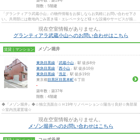
築年数：築19年
階数：5階建
「グランティアラ武蔵小山」の物件情報をお探しならお気軽にお問い合わせ下さ
い。共用部には敷地内ごみ置き場・エレベータなど様々な設備やサービスが揃っ
ているので便利です。防犯対...
現在空室情報がありません。
グランティアラ武蔵小山へのお問い合わせはこちら
メゾン堀井
賃貸｜マンション
東急目黒線
「
武蔵小山
」駅 徒歩8分
東急目黒線
「
西小山
」駅 徒歩10分
東急目黒線
「
洗足
」駅 徒歩19分
東京都
目黒区
目黒本町
６丁目
-
築年数：築37年
階数：4階建
◆『メゾン堀井』◆☆独立洗面台☆Ｈ19年リノベーション☆陽当り良好☆角部屋
☆室内洗濯置場☆
現在空室情報がありません。
メゾン堀井へのお問い合わせはこちら
コーポ谷岸