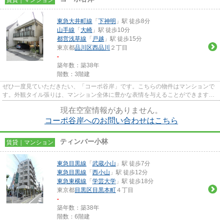
賃貸｜マンション
東急大井町線
「
下神明
」駅 徒歩8分
山手線
「
大崎
」駅 徒歩10分
都営浅草線
「
戸越
」駅 徒歩15分
東京都
品川区
西品川
２丁目
-
築年数：築38年
階数：3階建
ぜひ一度見ていただきたい、「コーポ谷岸」です。こちらの物件はマンションで
す。外観タイル張りは、マンション全体に豊かな表情を与えることができます。
根強いニーズを誇る駅近の物...
現在空室情報がありません。
コーポ谷岸へのお問い合わせはこちら
ティンバー小林
賃貸｜マンション
東急目黒線
「
武蔵小山
」駅 徒歩7分
東急目黒線
「
西小山
」駅 徒歩12分
東急東横線
「
学芸大学
」駅 徒歩18分
東京都
目黒区
目黒本町
４丁目
-
築年数：築38年
階数：6階建