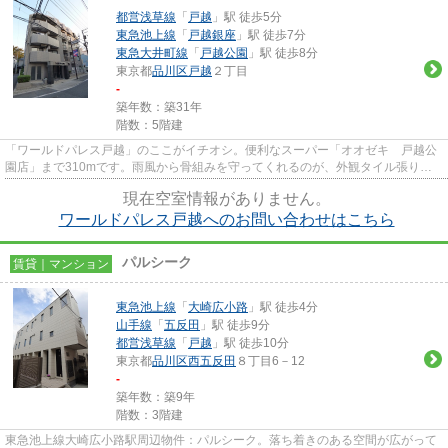
都営浅草線
「
戸越
」駅 徒歩5分
東急池上線
「
戸越銀座
」駅 徒歩7分
東急大井町線
「
戸越公園
」駅 徒歩8分
東京都
品川区
戸越
２丁目
-
築年数：築31年
階数：5階建
「ワールドパレス戸越」のここがイチオシ。便利なスーパー「オオゼキ 戸越公
園店」まで310mです。雨風から骨組みを守ってくれるのが、外観タイル張りで
す。こちらの物件はマンション...
現在空室情報がありません。
ワールドパレス戸越へのお問い合わせはこちら
パルシーク
賃貸｜マンション
東急池上線
「
大崎広小路
」駅 徒歩4分
山手線
「
五反田
」駅 徒歩9分
都営浅草線
「
戸越
」駅 徒歩10分
東京都
品川区
西五反田
８丁目6－12
-
築年数：築9年
階数：3階建
東急池上線大崎広小路駅周辺物件：パルシーク。落ち着きのある空間が広がって