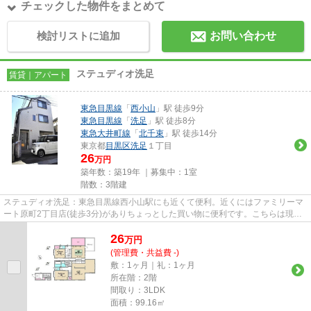
チェックした物件をまとめて
検討リストに追加
お問い合わせ
ステュディオ洗足
賃貸｜アパート
東急目黒線
「
西小山
」駅 徒歩9分
東急目黒線
「
洗足
」駅 徒歩8分
東急大井町線
「
北千束
」駅 徒歩14分
東京都
目黒区
洗足
１丁目
26
万円
築年数：築19年 ｜募集中：
1室
階数：3階建
ステュディオ洗足：東急目黒線西小山駅にも近くて便利。近くにはファミリーマ
ート原町2丁目店(徒歩3分)がありちょっとした買い物に便利です。こちらは現在
空家の物件です。03-6426-887...
26
万
円
(管理費・共益費 -)
敷：1ヶ月｜礼：1ヶ月
所在階：2階
間取り：3LDK
面積：99.16㎡