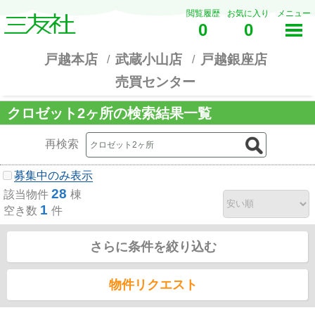
閲覧履歴
お気に入り
メニュー
0
0
戸越本店
武蔵小山店
戸越銀座店
売買センター
クロゼット2ヶ所の検索結果一覧
再検索
募集中のみ表示
28
該当物件
棟
1
空き数
件
さらに条件を絞り込む
物件リクエスト