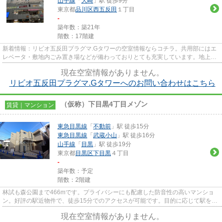
山手線
「
大崎
」駅 徒歩9分
東京都
品川区
西五反田
１丁目
-
築年数：築21年
階数：17階建
新着情報：リビオ五反田プラグマ.Gタワーの空室情報ならコチラ。共用部にはエ
レベータ・敷地内ごみ置き場などが備わっておりとても充実しています。地上17
階建てのマンションをご紹介...
現在空室情報がありません。
リビオ五反田プラグマ.Gタワーへのお問い合わせはこちら
（仮称）下目黒4丁目メゾン
賃貸｜マンション
東急目黒線
「
不動前
」駅 徒歩15分
東急目黒線
「
武蔵小山
」駅 徒歩16分
山手線
「
目黒
」駅 徒歩19分
東京都
目黒区
下目黒
４丁目
-
築年数：予定
階数：2階建
林試も森公園まで466mです。プライバシーにも配慮した防音性の高いマンショ
ン。好評の駅近物件で、徒歩15分でのアクセスが可能です。目的に応じて駅を選
べることが、2駅利用できるこの...
現在空室情報がありません。