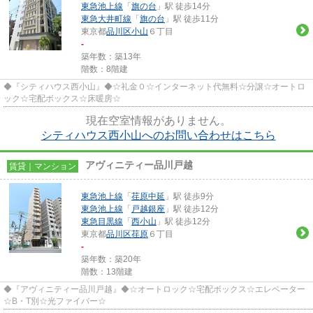
東急池上線
「
旗の台
」駅 徒歩14分
東急大井町線
「
旗の台
」駅 徒歩11分
東京都
品川区
小山
６丁目
-
築年数：築13年
階数：8階建
◆『シティハウス西小山』◆☆礼金０☆インターネット代無料☆分譲☆オートロ
ック☆宅配ボックス☆床暖房☆
現在空室情報がありません。
シティハウス西小山へのお問い合わせはこちら
アヴィニティー品川戸越
賃貸｜マンション
東急池上線
「
荏原中延
」駅 徒歩9分
東急池上線
「
戸越銀座
」駅 徒歩12分
東急目黒線
「
西小山
」駅 徒歩12分
東京都
品川区
荏原
６丁目
-
築年数：築20年
階数：13階建
◆『アヴィニティー品川戸越』◆☆オートロック☆宅配ボックス☆エレベーター
☆B・T別☆光ファイバー☆