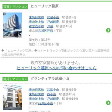
ヒューリック荏原
賃貸｜マンション
東急目黒線
「
武蔵小山
」駅 徒歩9分
東急池上線
「
戸越銀座
」駅 徒歩8分
都営浅草線
「
戸越
」駅 徒歩10分
東京都
品川区
荏原
４丁目
-
築年数：築16年
階数：13階建 地下1階
◆『ヒューリック荏原』◆☆オートロック☆宅配ボックス☆追い焚き☆浴室乾燥
☆温水洗浄便座☆
現在空室情報がありません。
ヒューリック荏原へのお問い合わせはこちら
グランティアラ武蔵小山
賃貸｜マンション
東急目黒線
「
武蔵小山
」駅 徒歩5分
東急目黒線
「
西小山
」駅 徒歩10分
東急池上線
「
戸越銀座
」駅 徒歩16分
東京都
品川区
小山
４丁目
-