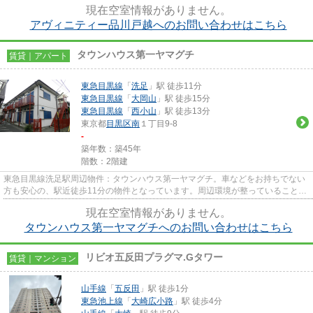
現在空室情報がありません。
アヴィニティー品川戸越へのお問い合わせはこちら
タウンハウス第一ヤマグチ
賃貸｜アパート
東急目黒線
「
洗足
」駅 徒歩11分
東急目黒線
「
大岡山
」駅 徒歩15分
東急目黒線
「
西小山
」駅 徒歩13分
東京都
目黒区
南
１丁目9-8
-
築年数：築45年
階数：2階建
東急目黒線洗足駅周辺物件：タウンハウス第一ヤマグチ。車などをお持ちでない
方も安心の、駅近徒歩11分の物件となっています。周辺環境が整っていることの
多い、充実のアパート物件。...
現在空室情報がありません。
タウンハウス第一ヤマグチへのお問い合わせはこちら
リビオ五反田プラグマ.Gタワー
賃貸｜マンション
山手線
「
五反田
」駅 徒歩1分
東急池上線
「
大崎広小路
」駅 徒歩4分