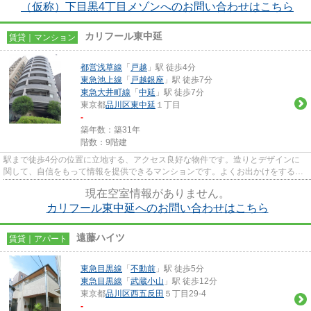
（仮称）下目黒4丁目メゾンへのお問い合わせはこちら
カリフール東中延
賃貸｜マンション
都営浅草線
「
戸越
」駅 徒歩4分
東急池上線
「
戸越銀座
」駅 徒歩7分
東急大井町線
「
中延
」駅 徒歩7分
東京都
品川区
東中延
１丁目
-
築年数：築31年
階数：9階建
駅まで徒歩4分の位置に立地する、アクセス良好な物件です。造りとデザインに
関して、自信をもって情報を提供できるマンションです。よくお出かけをする方
にも便利な、2駅利用可能なマ...
現在空室情報がありません。
カリフール東中延へのお問い合わせはこちら
遠藤ハイツ
賃貸｜アパート
東急目黒線
「
不動前
」駅 徒歩5分
東急目黒線
「
武蔵小山
」駅 徒歩12分
東京都
品川区
西五反田
５丁目29-4
-