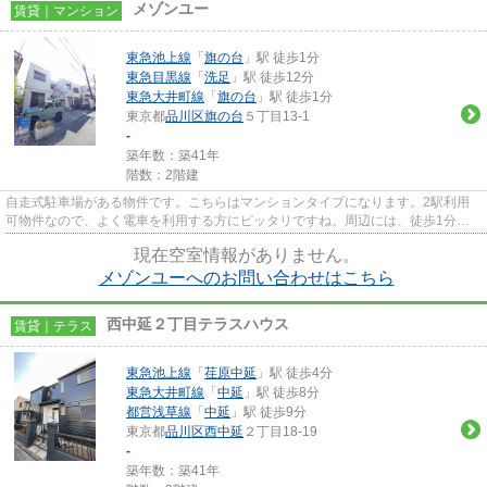
メゾンユー
賃貸｜マンション
東急池上線
「
旗の台
」駅 徒歩1分
東急目黒線
「
洗足
」駅 徒歩12分
東急大井町線
「
旗の台
」駅 徒歩1分
東京都
品川区
旗の台
５丁目13-1
-
築年数：築41年
階数：2階建
自走式駐車場がある物件です。こちらはマンションタイプになります。2駅利用
可物件なので、よく電車を利用する方にピッタリですね。周辺には、徒歩1分で
利用できる駅があります。三友...
現在空室情報がありません。
メゾンユーへのお問い合わせはこちら
西中延２丁目テラスハウス
賃貸｜テラス
東急池上線
「
荏原中延
」駅 徒歩4分
東急大井町線
「
中延
」駅 徒歩8分
都営浅草線
「
中延
」駅 徒歩9分
東京都
品川区
西中延
２丁目18-19
-
築年数：築41年