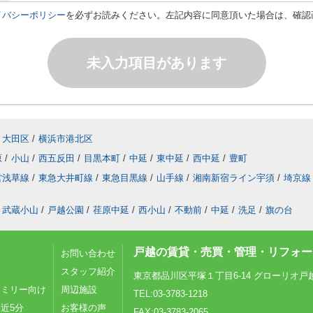
イバシーポリシー
を必ずお読みください。左記内容に同意頂いた場合は、確認
未入力項目があります
大田区
/
横浜市港北区
原
/
小山
/
西五反田
/
目黒本町
/
中延
/
東中延
/
西中延
/
豊町
営浅草線
/
東急大井町線
/
東急目黒線
/
山手線
/
湘南新宿ライン宇須
/
埼京線
武蔵小山
/
戸越公園
/
荏原中延
/
西小山
/
不動前
/
中延
/
洗足
/
旗の台
戸越の賃貸・売買・管理・リフォーム
お問い合わせ
スタッフ紹介
東京都品川区平塚１丁目6-14 グローリオ戸
ァミリー向け
周辺施設
TEL:03-3783-1218
近5分
お客様の声
FAX:03-3783-2065