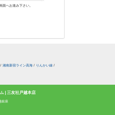
画面へお進み下さい。
/
湘南新宿ライン高海
/
りんかい線
/
 | 三友社戸越本店
越銀座