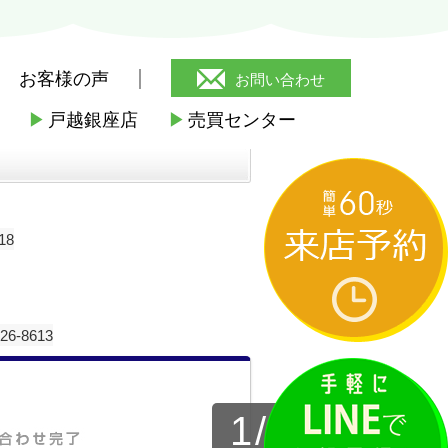
お客様の声
お問い合わせ
▶
戸越銀座店
▶
売買センター
18
-8613
1
/
4