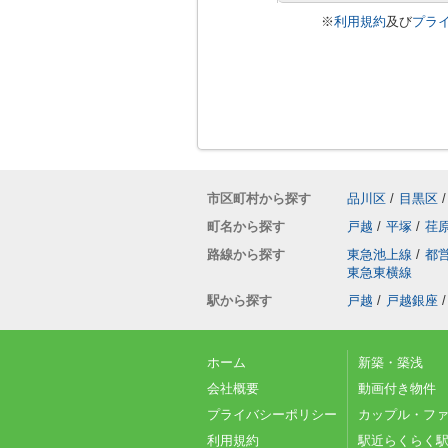
※
利用規約
及び
プラ
市区町村から探す
品川区
/
目黒区
/
町名から探す
戸越
/
平塚
/
荏
路線から探す
東急池上線
/
都
東急東横線
駅から探す
戸越
/
戸越銀座
/
ホーム
新築・築浅
会社概要
動画付き物件
プライバシーポリシー
カップル・フ
利用規約
駅近らくらく駅