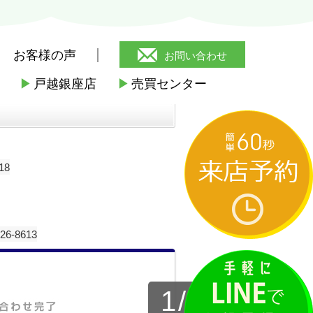
お客様の声
お問い合わせ
▶
戸越銀座店
▶
売買センター
18
-8613
1
/
4