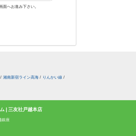
画面へお進み下さい。
/
湘南新宿ライン高海
/
りんかい線
/
 | 三友社戸越本店
越銀座