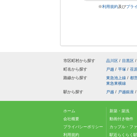
※
利用規約
及び
プラ
市区町村から探す
品川区
/
目黒区
/
町名から探す
戸越
/
平塚
/
荏
路線から探す
東急池上線
/
都
東急東横線
駅から探す
戸越
/
戸越銀座
/
ホーム
新築・築浅
会社概要
動画付き物件
プライバシーポリシー
カップル・フ
利用規約
駅近らくらく駅