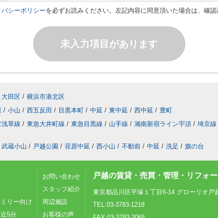
イバシーポリシー
を必ずお読みください。左記内容に同意頂いた場合は、確認
未入力項目があります
大田区
/
横浜市港北区
原
/
小山
/
西五反田
/
目黒本町
/
中延
/
東中延
/
西中延
/
豊町
営浅草線
/
東急大井町線
/
東急目黒線
/
山手線
/
湘南新宿ライン宇須
/
埼京線
武蔵小山
/
戸越公園
/
荏原中延
/
西小山
/
不動前
/
中延
/
洗足
/
旗の台
戸越の賃貸・売買・管理・リフォーム
お問い合わせ
スタッフ紹介
東京都品川区平塚１丁目6-14 グローリオ戸
ァミリー向け
周辺施設
TEL:03-3783-1218
近5分
お客様の声
FAX:03-3783-2065