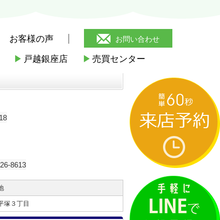
お客様の声
お問い合わせ
▶
戸越銀座店
▶
売買センター
18
-8613
地
平塚３丁目