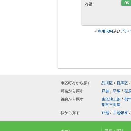
OK
内容
※
利用規約
及び
プラ
市区町村から探す
品川区
/
目黒区
/
町名から探す
戸越
/
平塚
/
荏
路線から探す
東急池上線
/
都
都営三田線
駅から探す
戸越
/
戸越銀座
/
ホーム
新築・築浅