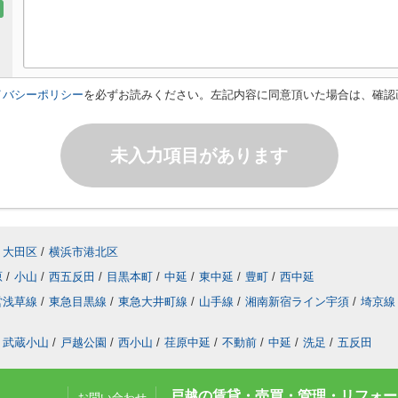
イバシーポリシー
を必ずお読みください。左記内容に同意頂いた場合は、確認
未入力項目があります
大田区
/
横浜市港北区
原
/
小山
/
西五反田
/
目黒本町
/
中延
/
東中延
/
豊町
/
西中延
営浅草線
/
東急目黒線
/
東急大井町線
/
山手線
/
湘南新宿ライン宇須
/
埼京線
武蔵小山
/
戸越公園
/
西小山
/
荏原中延
/
不動前
/
中延
/
洗足
/
五反田
戸越の賃貸・売買・管理・リフォーム
お問い合わせ