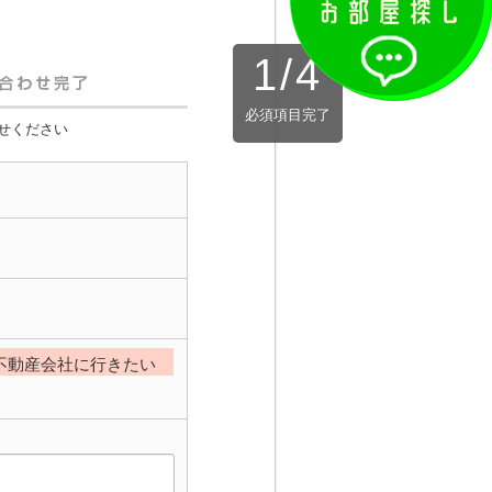
1
/
4
必須項目完了
せください
不動産会社に行きたい