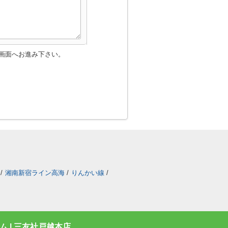
画面へお進み下さい。
/
湘南新宿ライン高海
/
りんかい線
/
 | 三友社戸越本店