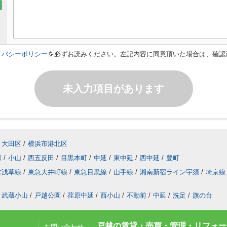
イバシーポリシー
を必ずお読みください。左記内容に同意頂いた場合は、確認
未入力項目があります
大田区
/
横浜市港北区
原
/
小山
/
西五反田
/
目黒本町
/
中延
/
東中延
/
西中延
/
豊町
営浅草線
/
東急大井町線
/
東急目黒線
/
山手線
/
湘南新宿ライン宇須
/
埼京線
武蔵小山
/
戸越公園
/
荏原中延
/
西小山
/
不動前
/
中延
/
洗足
/
旗の台
戸越の賃貸・売買・管理・リフォーム
お問い合わせ