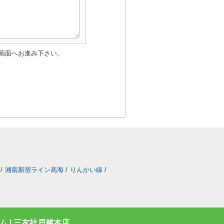
画面へお進み下さい。
/
湘南新宿ライン高海
/
りんかい線
/
 | 三友社戸越本店