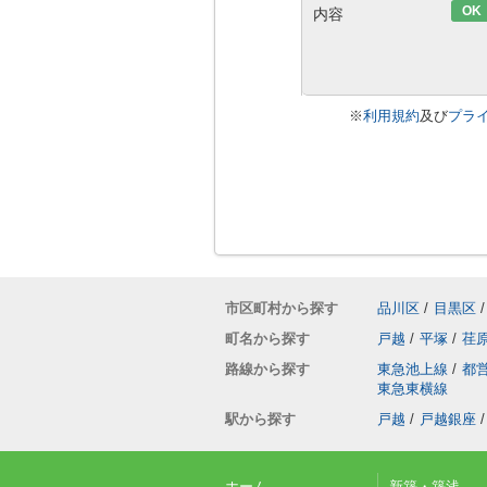
OK
内容
※
利用規約
及び
プラ
市区町村から探す
品川区
/
目黒区
/
町名から探す
戸越
/
平塚
/
荏
路線から探す
東急池上線
/
都
東急東横線
駅から探す
戸越
/
戸越銀座
/
ホーム
新築・築浅