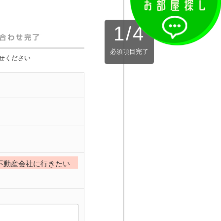
1
/
4
必須項目完了
せください
不動産会社に行きたい