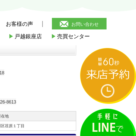
お客様の声
お問い合わせ
▶
戸越銀座店
▶
売買センター
18
-8613
所在地
川区荏原１丁目