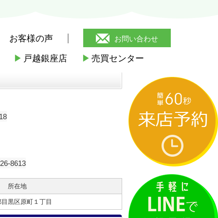
お客様の声
お問い合わせ
▶
戸越銀座店
▶
売買センター
18
-8613
所在地
都目黒区原町１丁目