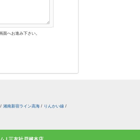
画面へお進み下さい。
/
湘南新宿ライン高海
/
りんかい線
/
 | 三友社戸越本店