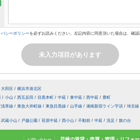
イバシーポリシー
を必ずお読みください。左記内容に同意頂いた場合は、確認
未入力項目があります
大田区
/
横浜市港北区
原
/
小山
/
西五反田
/
目黒本町
/
中延
/
東中延
/
西中延
/
豊町
営浅草線
/
東急大井町線
/
東急目黒線
/
山手線
/
湘南新宿ライン宇須
/
埼京線
武蔵小山
/
戸越公園
/
荏原中延
/
西小山
/
不動前
/
中延
/
洗足
/
旗の台
戸越の賃貸・売買・管理・リフォーム
お問い合わせ