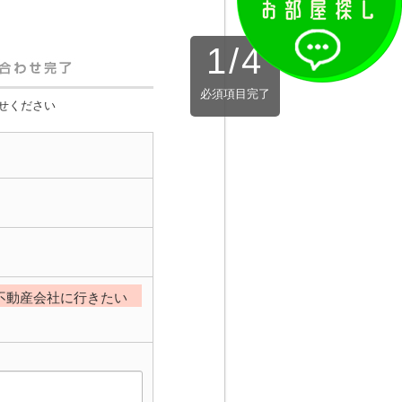
1
/
4
必須項目完了
せください
不動産会社に行きたい