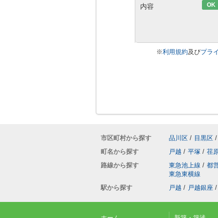
OK
内容
※
利用規約
及び
プラ
市区町村から探す
品川区
/
目黒区
/
町名から探す
戸越
/
平塚
/
荏
路線から探す
東急池上線
/
都
東急東横線
駅から探す
戸越
/
戸越銀座
/
ホーム
新築・築浅