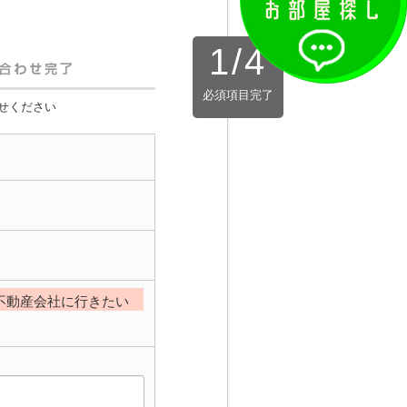
1
/
4
必須項目完了
せください
不動産会社に行きたい