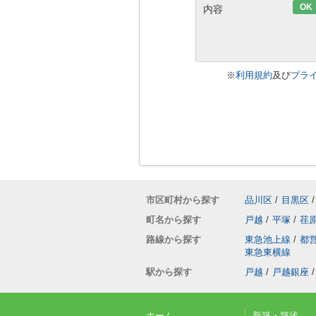
OK
内容
※
利用規約
及び
プラ
市区町村から探す
品川区
/
目黒区
/
町名から探す
戸越
/
平塚
/
荏
路線から探す
東急池上線
/
都
東急東横線
駅から探す
戸越
/
戸越銀座
/
ホーム
新築・築浅