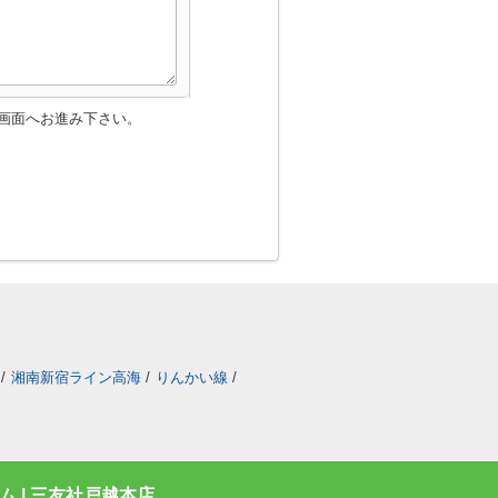
画面へお進み下さい。
/
湘南新宿ライン高海
/
りんかい線
/
 | 三友社戸越本店