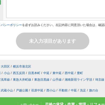
イバシーポリシー
を必ずお読みください。左記内容に同意頂いた場合は、確認
未入力項目があります
大田区
/
横浜市港北区
原
/
小山
/
西五反田
/
目黒本町
/
中延
/
東中延
/
西中延
/
豊町
営浅草線
/
東急大井町線
/
東急目黒線
/
山手線
/
湘南新宿ライン宇須
/
埼京線
武蔵小山
/
戸越公園
/
荏原中延
/
西小山
/
不動前
/
中延
/
洗足
/
旗の台
戸越の賃貸・売買・管理・リフォーム
お問い合わせ