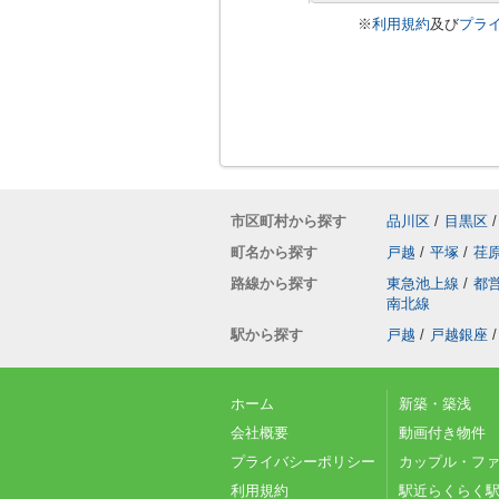
※
利用規約
及び
プラ
市区町村から探す
品川区
/
目黒区
/
町名から探す
戸越
/
平塚
/
荏
路線から探す
東急池上線
/
都
南北線
駅から探す
戸越
/
戸越銀座
/
ホーム
新築・築浅
会社概要
動画付き物件
プライバシーポリシー
カップル・フ
利用規約
駅近らくらく駅