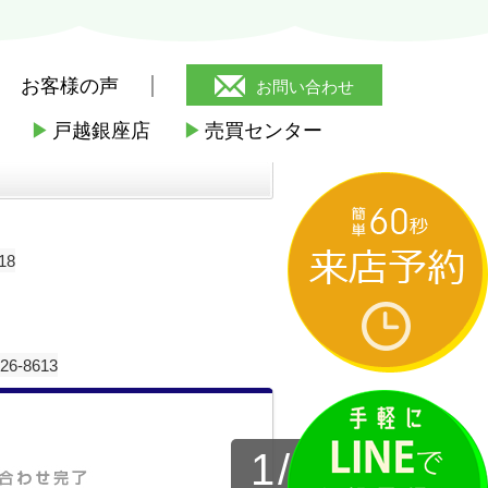
お客様の声
お問い合わせ
▶
戸越銀座店
▶
売買センター
18
-8613
1
/
4