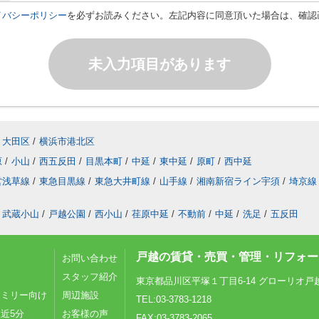
イバシーポリシー
を必ずお読みください。左記内容に同意頂いた場合は、確認
未入力項目があります
大田区
/
横浜市港北区
原
/
小山
/
西五反田
/
目黒本町
/
中延
/
東中延
/
原町
/
西中延
営浅草線
/
東急目黒線
/
東急大井町線
/
山手線
/
湘南新宿ライン宇須
/
埼京線
武蔵小山
/
戸越公園
/
西小山
/
荏原中延
/
不動前
/
中延
/
洗足
/
五反田
戸越の賃貸・売買・管理・リフォーム
お問い合わせ
スタッフ紹介
東京都品川区平塚１丁目6-14 グローリオ戸
ァミリー向け
周辺施設
TEL:03-3783-1218
近5分
お客様の声
FAX:03-3783-2065