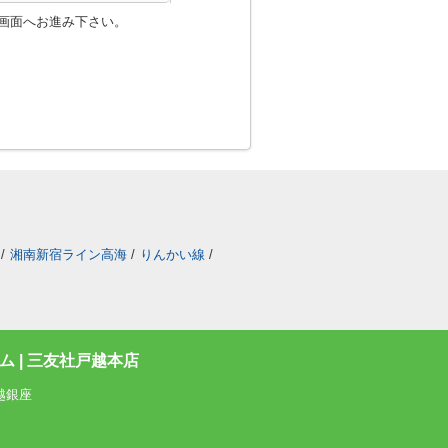
画面へお進み下さい。
/
湘南新宿ライン高海
/
りんかい線
/
 | 三友社戸越本店
越銀座