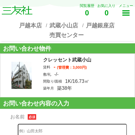
閲覧履歴
お気に入り
メニュー
0
0
戸越本店
武蔵小山店
戸越銀座店
売買センター
お問い合わせ物件
クレッセント武蔵小山
-
賃料
(管理費：3,000円)
-/-
敷/礼
1K/16.73㎡
間取り/面積
築38年
築年月
お問い合わせ内容の入力
お名前
必須