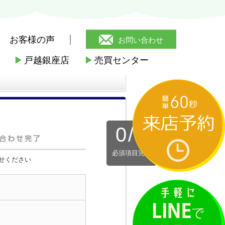
お客様の声
お問い合わせ
▶
戸越銀座店
▶
売買センター
0
/
3
必須項目完了
せください