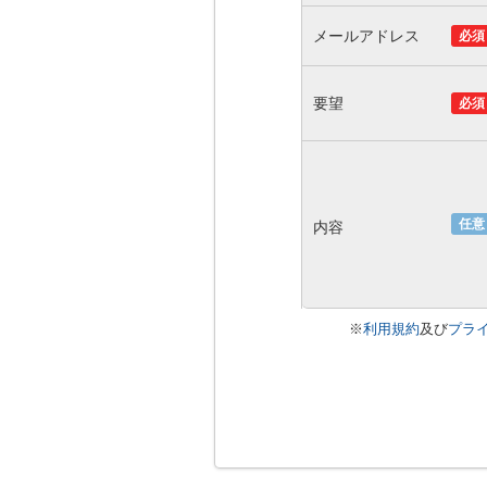
メールアドレス
必須
要望
必須
任意
内容
※
利用規約
及び
プラ