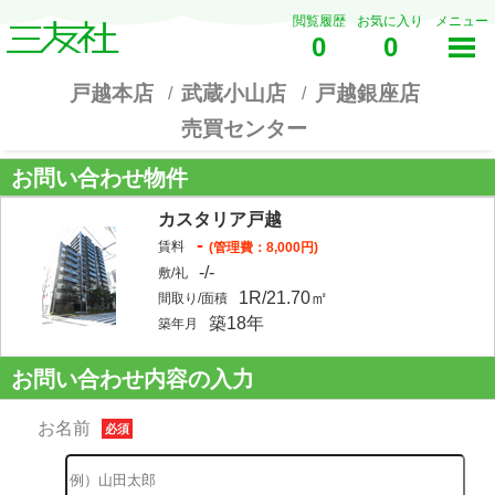
閲覧履歴
お気に入り
メニュー
0
0
戸越本店
武蔵小山店
戸越銀座店
売買センター
お問い合わせ物件
カスタリア戸越
-
賃料
(管理費：8,000円)
-/-
敷/礼
1R/21.70㎡
間取り/面積
築18年
築年月
お問い合わせ内容の入力
お名前
必須