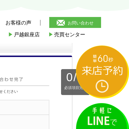
お客様の声
お問い合わせ
▶
戸越銀座店
▶
売買センター
0
/
3
必須項目完了
せください