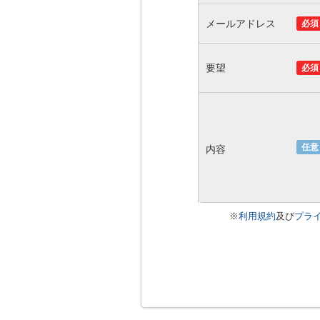
メールアドレス
必須
要望
必須
任意
内容
※
利用規約
及び
プラ