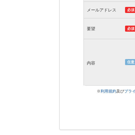
メールアドレス
必須
要望
必須
任意
内容
※
利用規約
及び
プラ