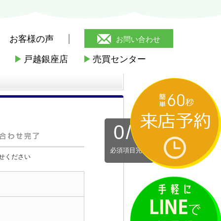
お客様の声
お問い合わせ
▶
戸越銀座店
▶
売買センター
0
/
3
必須項目完了
せください