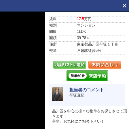
賃料
17.5
万円
種別
マンション
間取
1LDK
面積
39.78㎡
住所
東京都品川区平塚１丁目
交通
戸越駅
徒歩5分
担当者のコメント
平塚直紀
品川区を中心に様々な物件をお探しさせて頂
きます！
是非、お気軽にご相談下さい！